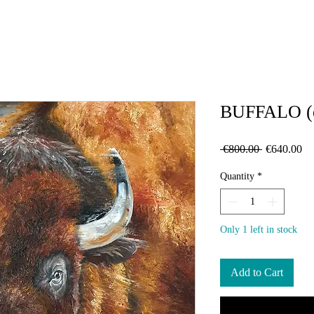
BUFFALO (œ
Regular
Sa
 €800.00 
€640.00
Price
Pr
Quantity
*
Only 1 left in stock
Add to Cart