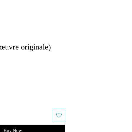
uvre originale)
le
ice
Buy Now