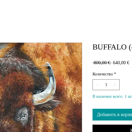
BUFFALO (œ
Обычная
С
 800,00 € 
640,00 €
цена
Количество
*
В наличии всего: 1 шт
Добавить в корз