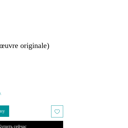
uvre originale)
пеццена
.
ину
Купить сейчас