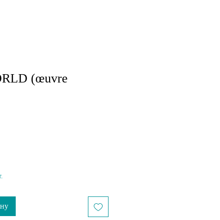
RLD (œuvre
пеццена
.
ину