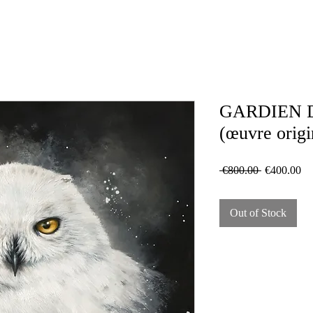
GARDIEN 
(œuvre origi
Regular
Sa
 €800.00 
€400.00
Price
Pr
Out of Stock