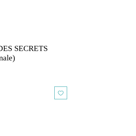
DES SECRETS
nale)
le
ice