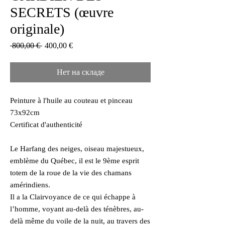
SECRETS (œuvre
originale)
Обычная
Спеццена
 800,00 € 
400,00 €
цена
Нет на складе
Peinture à l'huile au couteau et pinceau
73x92cm
Certificat d'authenticité
Le Harfang des neiges, oiseau majestueux,
emblème du Québec, il est le 9ème esprit
totem de la roue de la vie des chamans
amérindiens.
Il a la Clairvoyance de ce qui échappe à
l’homme, voyant au-delà des ténèbres, au-
delà même du voile de la nuit, au travers des