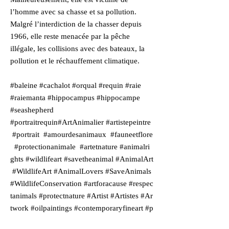
l’homme avec sa chasse et sa pollution.
Malgré l’interdiction de la chasser depuis
1966, elle reste menacée par la pêche
illégale, les collisions avec des bateaux, la
pollution et le réchauffement climatique.
#baleine #cachalot #orqual #requin #raie
#raiemanta #hippocampus #hippocampe
#seashepherd
#portraitrequin#ArtAnimalier #artistepeintre
#portrait #amourdesanimaux #fauneetflore
#protectionanimale #artetnature #animalri
ghts #wildlifeart #savetheanimal #AnimalArt
#WildlifeArt #AnimalLovers #SaveAnimals
#WildlifeConservation #artforacause #respec
tanimals #protectnature #Artist #Artistes #Ar
twork #oilpaintings #contemporaryfineart #p
ainter #paintingoncanvas #paintingforsale