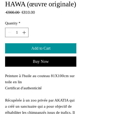
HAWA (œuvre originale)
Regular
Sale
 €900.00 
€810.00
Price
Price
Quantity
*
Add to Cart
Buy Now
Peinture à l'huile au couteau 81X100cm sur
toile en lin
Certificat d'authenticité
Récupérée à un zoo privée par AKATIA qui
a créé un sanctuaire qui a pour objectif de
réhabiliter les chimpanzés issus de trafics. Il