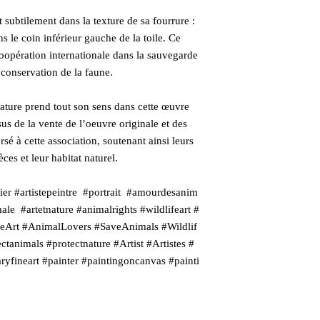
t subtilement dans la texture de sa fourrure :
s le coin inférieur gauche de la toile. Ce
coopération internationale dans la sauvegarde
conservation de la faune.
ature prend tout son sens dans cette œuvre
us de la vente de l’oeuvre originale et des
sé à cette association, soutenant ainsi leurs
ces et leur habitat naturel.
er #artistepeintre #portrait #amourdesanim
le #artetnature #animalrights #wildlifeart #
feArt #AnimalLovers #SaveAnimals #Wildlif
ctanimals #protectnature #Artist #Artistes #
yfineart #painter #paintingoncanvas #painti