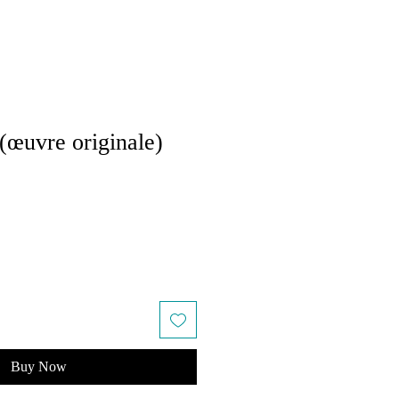
œuvre originale)
le
ice
Buy Now