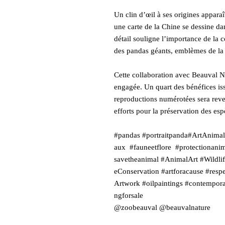
Un clin d’œil à ses origines apparaî
une carte de la Chine se dessine dan
détail souligne l’importance de la 
des pandas géants, emblèmes de la 
Cette collaboration avec Beauval N
engagée. Un quart des bénéfices iss
reproductions numérotées sera rever
efforts pour la préservation des espè
#pandas #portraitpanda#ArtAnimali
aux #fauneetflore #protectionanima
savetheanimal #AnimalArt #Wildli
eConservation #artforacause #respe
Artwork #oilpaintings #contemporar
ngforsale
@zoobeauval @beauvalnature