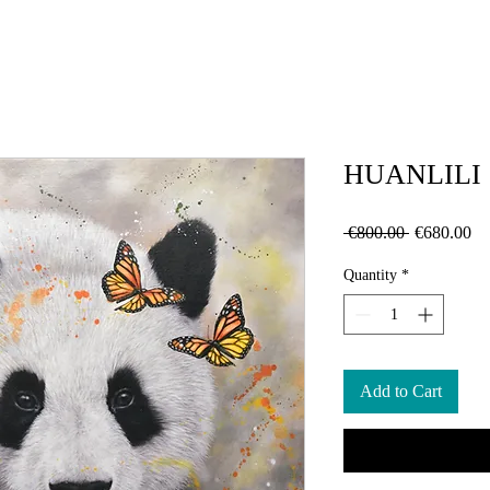
HUANLILI (
Regular
Sa
 €800.00 
€680.00
Price
Pr
Quantity
*
Add to Cart