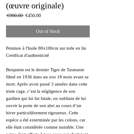
(œuvre originale)
Regular
Sale
 €900.00 
€450.00
Price
Price
Out of Stock
Peinture à l'huile 80x100cm sur toile en lin
Certificat d'authenticité
Benjamin est le dernier Tigre de Tasmanie
filmé en 1936 dans un zoo 18 mois avant sa
mort. Après avoir passé 3 années dans cette
triste cage, c’est la négligence de son
gardien qui lui fut fatale, en oubliant de lui
ouvrir la porte de son abri au cours d’un
hiver particulièrement rigoureux. Cette
espèce a été exterminée par les colons, car
elle était considérée comme nuisible. Une