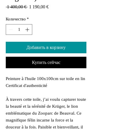
Обычная
Спеццена
 1 400,00 € 
1 190,00 €
цена
Количество
*
Добавить в корзину
Купить сейчас
Peinture à l'huile 100x100cm sur toile en lin
Certificat d'authenticité
À travers cette toile, j’ai voulu capturer toute
la beauté et la sérénité de Krüger, le lion
emblématique du Zooparc de Beauval. Ce
magnifique félin incarne la force et la
douceur à la fois. Paisible et bienveillant, il