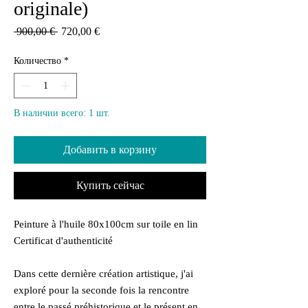
originale)
Обычная
Спеццена
 900,00 € 
720,00 €
цена
Количество
*
В наличии всего: 1 шт.
Добавить в корзину
Купить сейчас
Peinture à l'huile 80x100cm sur toile en lin
Certificat d'authenticité
Dans cette dernière création artistique, j'ai
exploré pour la seconde fois la rencontre
entre le passé préhistorique et le présent en