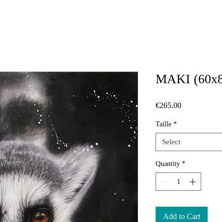
MAKI (60x8
Price
€265.00
Taille
*
Select
Quantity
*
Add to Cart