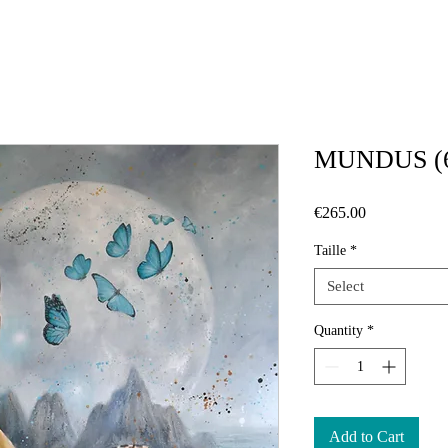
MUNDUS (6
Price
€265.00
Taille
*
Select
Quantity
*
Add to Cart