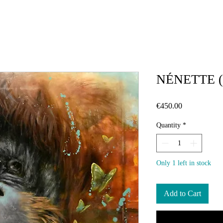
NÉNETTE (œ
Price
€450.00
Quantity
*
Only 1 left in stock
Add to Cart