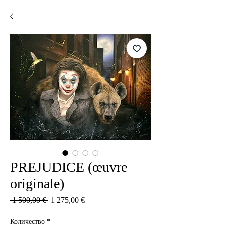
PREJUDICE (œuvre
originale)
Обычная
Спеццена
 1 500,00 € 
1 275,00 €
цена
Количество
*