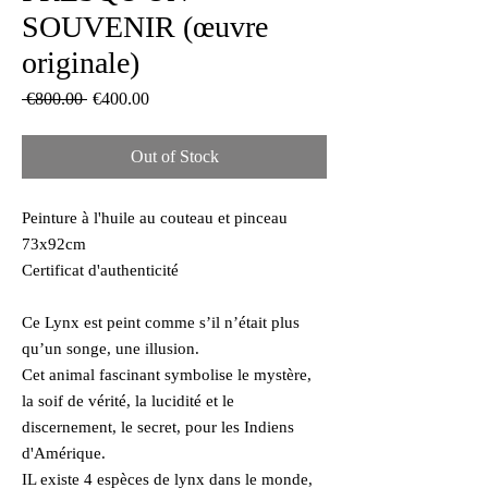
SOUVENIR (œuvre
originale)
Regular
Sale
 €800.00 
€400.00
Price
Price
Out of Stock
Peinture à l'huile au couteau et pinceau
73x92cm
Certificat d'authenticité
Ce Lynx est peint comme s’il n’était plus
qu’un songe, une illusion.
Cet animal fascinant symbolise le mystère,
la soif de vérité, la lucidité et le
discernement, le secret, pour les Indiens
d'Amérique.
IL existe 4 espèces de lynx dans le monde,