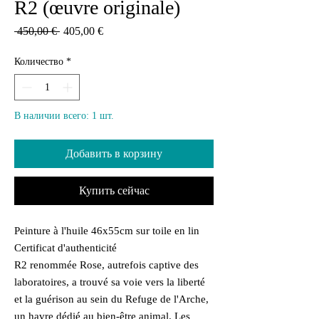
R2 (œuvre originale)
Обычная
Спеццена
 450,00 € 
405,00 €
цена
Количество
*
В наличии всего: 1 шт.
Добавить в корзину
Купить сейчас
Peinture à l'huile 46x55cm sur toile en lin
Certificat d'authenticité
R2 renommée Rose, autrefois captive des
laboratoires, a trouvé sa voie vers la liberté
et la guérison au sein du Refuge de l'Arche,
un havre dédié au bien-être animal. Les