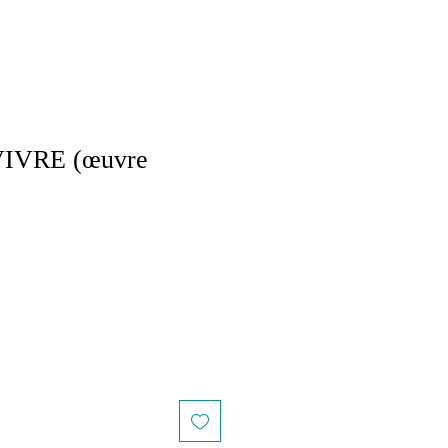
IVRE (œuvre
le
ice