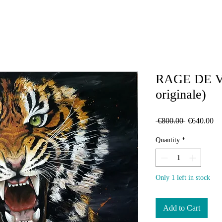
RAGE DE V
originale)
Regular
Sa
 €800.00 
€640.00
Price
Pr
Quantity
*
Only 1 left in stock
Add to Cart