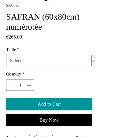
SKU: 20
SAFRAN (60x80cm)
numérotée
Price
€265.00
Taille
*
Quantity
*
Add to Cart
Buy Now