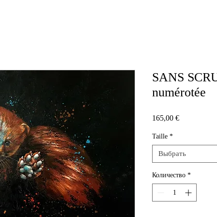
SANS SCRU
numérotée
Цена
165,00 €
Taille
*
Выбрать
Количество
*