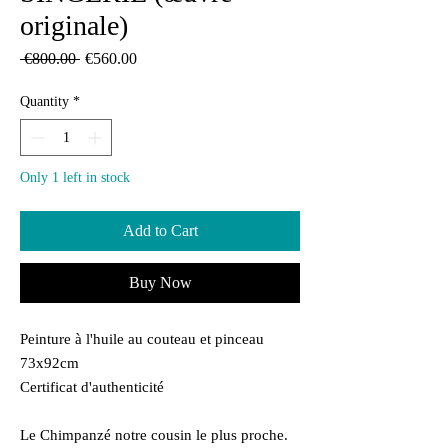
originale)
Regular
Sale
 €800.00 
€560.00
Price
Price
Quantity
*
Only 1 left in stock
Add to Cart
Buy Now
Peinture à l'huile au couteau et pinceau
73x92cm
Certificat d'authenticité
Le Chimpanzé notre cousin le plus proche.