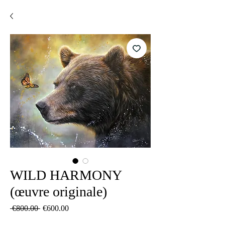
WILD HARMONY
(œuvre originale)
Regular
Sale
 €800.00 
€600.00
Price
Price