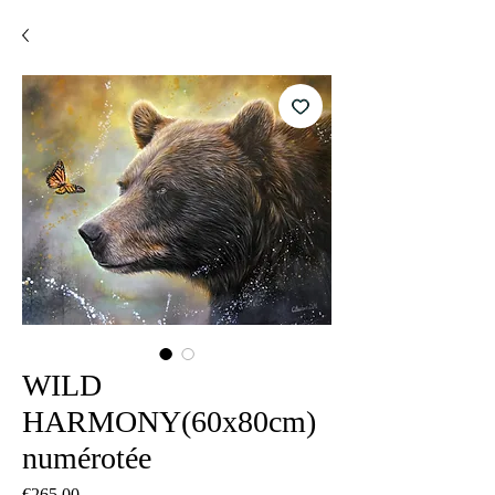
WILD
HARMONY(60x80cm)
numérotée
Price
€265.00