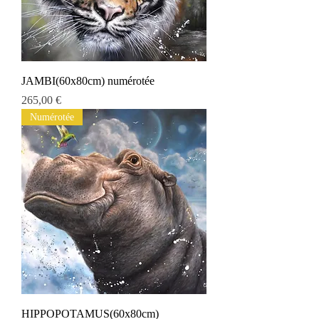
JAMBI(60x80cm) numérotée
Prix
265,00 €
Numérotée
HIPPOPOTAMUS(60x80cm)