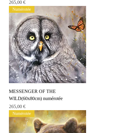
Prix
265,00 €
Numérotée
MESSENGER OF THE
WILD(60x80cm) numérotée
Prix
265,00 €
Numérotée