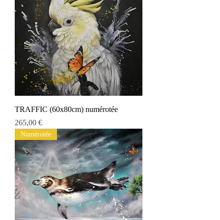
TRAFFIC (60x80cm) numérotée
Prix
265,00 €
Numérotée