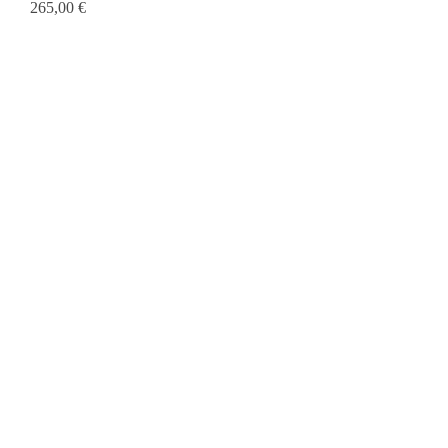
Prix
265,00 €
Voir plus