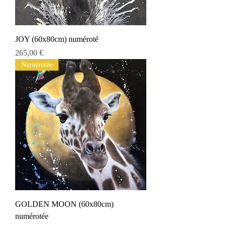
JOY (60x80cm) numéroté
Prix
265,00 €
Numérotée
GOLDEN MOON (60x80cm)
numérotée