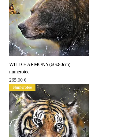
WILD HARMONY(60x80cm)
numérotée
Prix
265,00 €
Numérotée