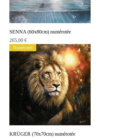
SENNA (60x80cm) numérotée
Prix
265,00 €
Numérotée
KRÜGER (70x70cm) numérotée