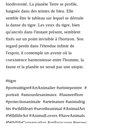
biodiversité. La planète Terre se profile,
baignée dans des teintes de bleu. Elle
semble être le tableau sur lequel se déroule
la danse du tigre. Les yeux du tigre, bien
qu'ancrés dans l'instant présent, semblent
fixés sur un point invisible à l'horizon. Son
regard perdu dans l'étendue infinie de
l'espoir, il contemple un avenir où la
coexistence harmonieuse entre l'homme, la
faune et la planète ne serait pas une utopie.
#tigre
#portraittigre#ArtAnimalier #artistepeintre #
portrait #amourdesanimaux #fauneetflore
#protectionanimale #artetnature #animalrig
hts #wildlifeart #savetheanimal #AnimalArt
#WildlifeArt #AnimalLovers #SaveAnimals
#WildlifeConservation #artforacause #respec
tanimals #protectnature #Artist #Artistes #Ar