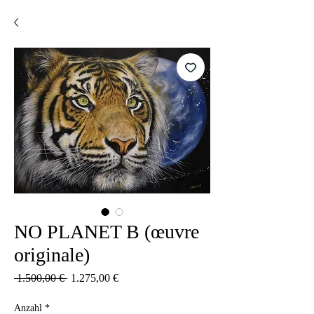
NO PLANET B (œuvre
originale)
Standardpreis
Sale-
 1.500,00 € 
1.275,00 €
Preis
Anzahl
*