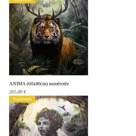
ANIMA (60x80cm) numérotée
Preis
265,00 €
Numérotée