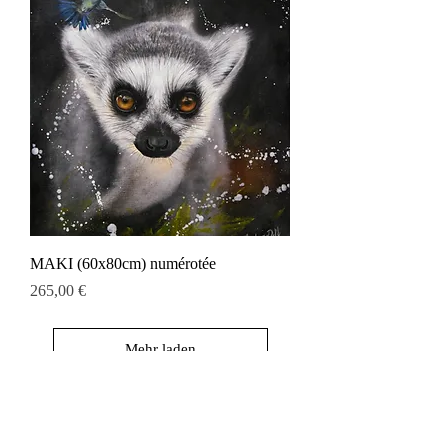
MAKI (60x80cm) numérotée
Preis
265,00 €
Mehr laden