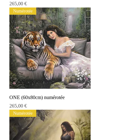
Preis
265,00 €
Numérotée
ONE (60x80cm) numérotée
Preis
265,00 €
Numérotée