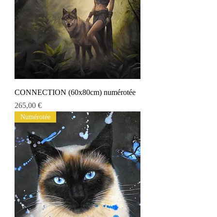
CONNECTION (60x80cm) numérotée
Preis
265,00 €
Numérotée