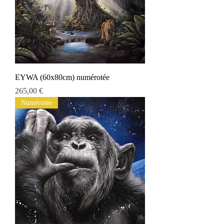
EYWA (60x80cm) numérotée
Preis
265,00 €
Numérotée