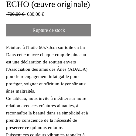
ECHO (œuvre originale)
Prix
Prix
 700,00 € 
630,00 €
original
promotionnel
Rupture de stock
Peinture à l'huile 60x73cm sur toile en lin
Dans cette œuvre chaque coup de pinceau
est une déclaration de soutien envers
l'Association des amis des Ânes (ADADA),
pour leur engagement infatigable pour
protéger, soigner et offrir un foyer sûr aux
ânes maltraités.
Ce tableau, nous invite à méditer sur notre
relation avec ces créatures aimantes, à
reconnaître la beauté dans sa simplicité et à
prendre conscience de la nécessité de
préserver ce qui nous entoure.
Puissent ces couleurs vibrantes rappeler à