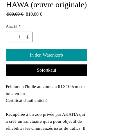
HAWA (œuvre originale)
Standardpreis
Sale-
 900,00 € 
810,00 €
Preis
Anzahl
*
In den Warenkorb
Sofortkauf
Peinture à l'huile au couteau 81X100cm sur
toile en lin
Certificat d'authenticité
Récupérée à un zoo privée par AKATIA qui
a créé un sanctuaire qui a pour objectif de
réhabiliter les chimpanzés issus de trafics. Il