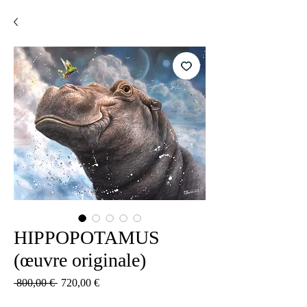
HIPPOPOTAMUS
(œuvre originale)
Prix
Prix
 800,00 € 
720,00 €
original
promotionnel