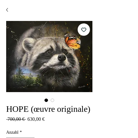
HOPE (œuvre originale)
Standardpreis
Sale-
 700,00 € 
630,00 €
Preis
Anzahl
*