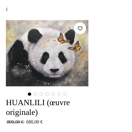
HUANLILI (œuvre
originale)
Standardpreis
Sale-
 800,00 € 
680,00 €
Preis