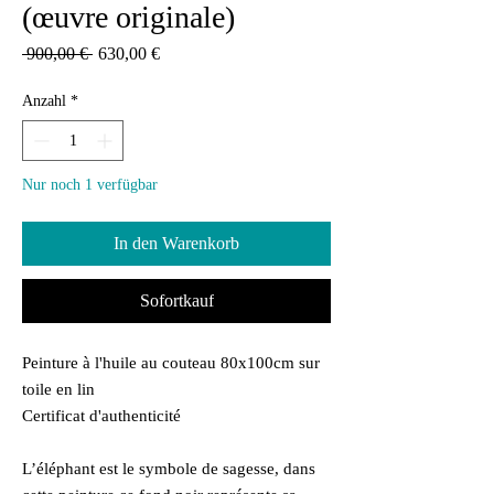
(œuvre originale)
Standardpreis
Sale-
 900,00 € 
630,00 €
Preis
Anzahl
*
Nur noch 1 verfügbar
In den Warenkorb
Sofortkauf
Peinture à l'huile au couteau 80x100cm sur
toile en lin
Certificat d'authenticité
L’éléphant est le symbole de sagesse, dans