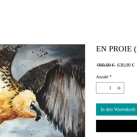
EN PROIE (œ
Standardpr
S
 900,00 € 
630,00 €
P
Anzahl
*
In den Warenkorb