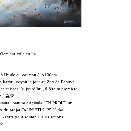
00cm sur toile en lin
à l'huile au couteau 81x100cm
te barbu, voyait le jour au Zoo de Beauval
pes suisses. Aujourd’hui, il fête sa première
 ! 🏔️💚
n vente l'oeuvre originale "EN PROIE" un
adre du projet FAUN’ETIK. 25 % des
 Nature pour soutenir leurs actions.
🎉