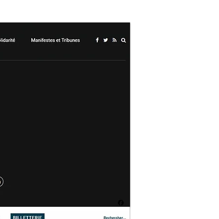
ES
PLUS