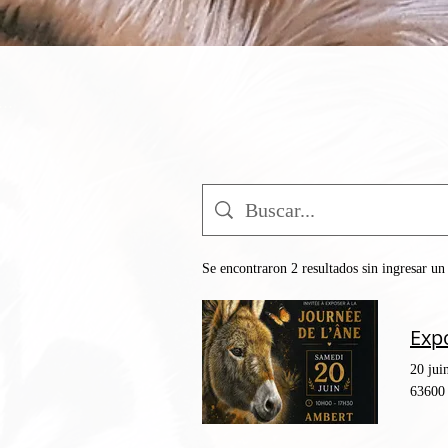
r sesión
Se encontraron 2 resultados sin ingresar u
Expo
20 jui
63600