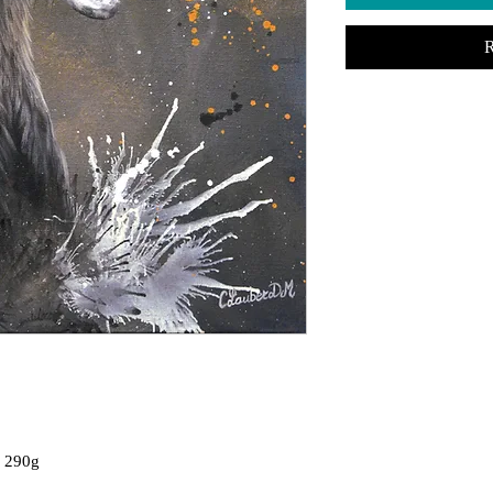
R
e 290g