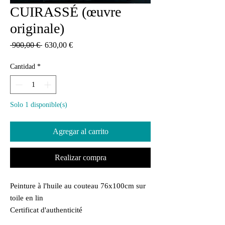
CUIRASSÉ (œuvre
originale)
Precio
Precio
 900,00 € 
630,00 €
de
oferta
Cantidad
*
Solo 1 disponible(s)
Agregar al carrito
Realizar compra
Peinture à l'huile au couteau 76x100cm sur
toile en lin
Certificat d'authenticité