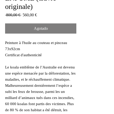
originale)
Precio
Precio
 800,00 € 
560,00 €
de
oferta
Agotado
Peinture à l'huile au couteau et pinceau
73x92cm
Certificat d'authenticité
Le koala emblème de l’Australie est devenu
une espèce menacée par la déforestation, les
maladies, et le réchauffement climatique.
Malheureusement dernièrement l’espèce a
subi les feux de brousse, parmi les un
milliard d’animaux tués dans ces incendies,
60 000 koalas font partis des victimes. Plus
de 80 % de son habitat a été détruit, les