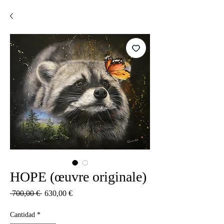
HOPE (œuvre originale)
Precio
Precio
 700,00 € 
630,00 €
de
oferta
Cantidad
*