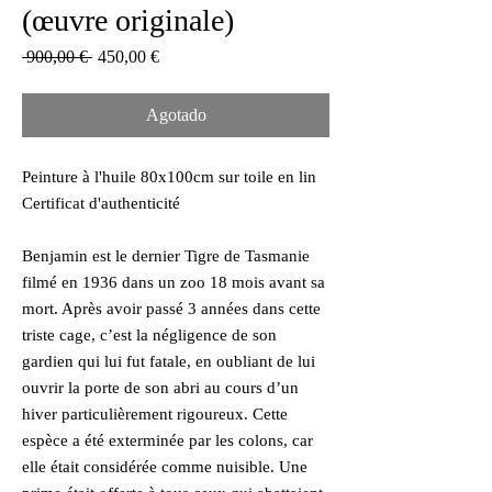
(œuvre originale)
Precio
Precio
 900,00 € 
450,00 €
de
oferta
Agotado
Peinture à l'huile 80x100cm sur toile en lin
Certificat d'authenticité
Benjamin est le dernier Tigre de Tasmanie
filmé en 1936 dans un zoo 18 mois avant sa
mort. Après avoir passé 3 années dans cette
triste cage, c’est la négligence de son
gardien qui lui fut fatale, en oubliant de lui
ouvrir la porte de son abri au cours d’un
hiver particulièrement rigoureux. Cette
espèce a été exterminée par les colons, car
elle était considérée comme nuisible. Une