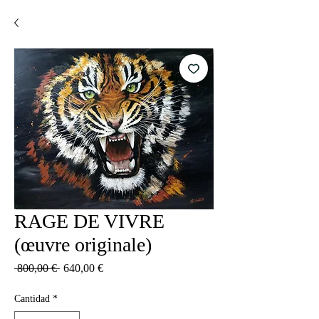
RAGE DE VIVRE
(œuvre originale)
Precio
Precio
 800,00 € 
640,00 €
de
oferta
Cantidad
*