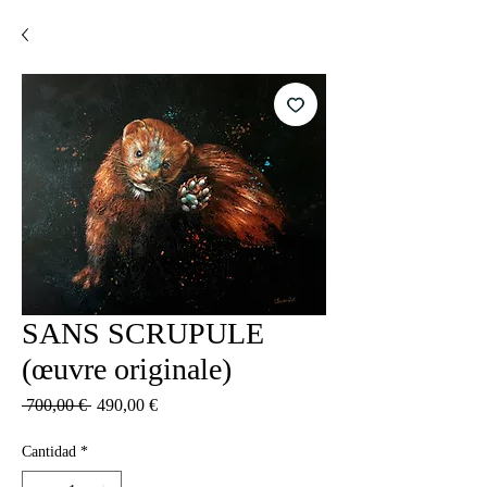
SANS SCRUPULE
(œuvre originale)
Precio
Precio
 700,00 € 
490,00 €
de
oferta
Cantidad
*