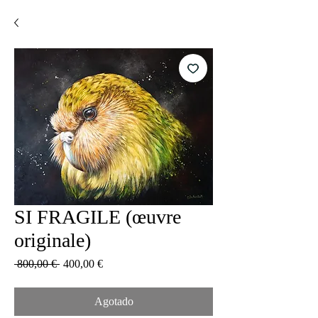
SI FRAGILE (œuvre
originale)
Precio
Precio
 800,00 € 
400,00 €
de
oferta
Agotado