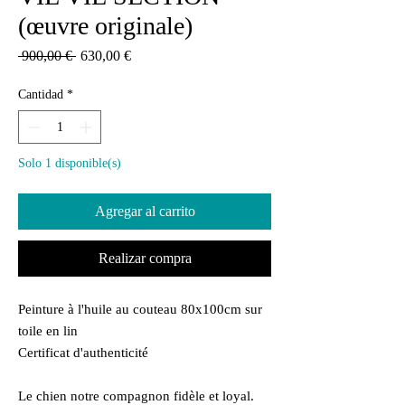
(œuvre originale)
Precio
Precio
 900,00 € 
630,00 €
de
oferta
Cantidad
*
Solo 1 disponible(s)
Agregar al carrito
Realizar compra
Peinture à l'huile au couteau 80x100cm sur
toile en lin
Certificat d'authenticité
Le chien notre compagnon fidèle et loyal.