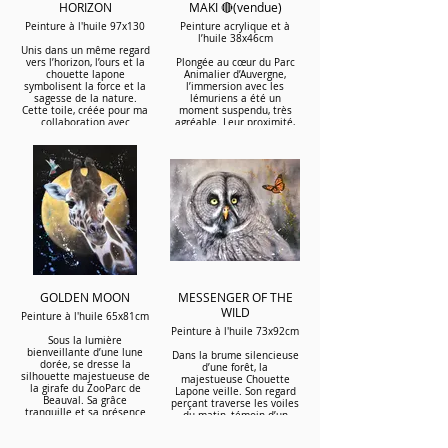
chimpanzé une place
HORIZON
MAKI 🔴(vendue)
puissent un jour rejoindre
symbolique dans l’univers,
un sanctuaire adapté..
Peinture à l'huile 97x130
Peinture acrylique et à
non pas comme un cobaye,
l’huile 38x46cm
mais comme un être à
Unis dans un même regard
part entière, digne de
vers l’horizon, l’ours et la
Plongée au cœur du Parc
respect et de
chouette lapone
Animalier d’Auvergne,
contemplation.
En savoir plus
symbolisent la force et la
l’immersion avec les
Les chimpanzés sont
sagesse de la nature.
lémuriens a été un
aujourd’hui une espèce en
Cette toile, créée pour ma
moment suspendu, très
danger, menacée par la
collaboration avec
agréable. Leur proximité,
déforestation, le
Ecozonia, rappelle la
leur vivacité et leur regard
braconnage et le trafic.
beauté du vivant et
curieux m’ont
Cette œuvre rappelle leur
l’urgence de le protéger.
profondément touchée.
fragilité et la nécessité de
À travers ce portrait, je
les protéger.
souhaite transmettre la
Cette œuvre s’inscrit dans
magie de cette rencontre,
ma collaboration avec
En savoir plus
et remercier ce lieu
Beauval Nature, qui œuvre
remarquable pour son
chaque jour pour la
engagement en faveur de
protection et la
la biodiversité et de la
préservation des espèces.
sensibilisation.
Le maki catta, lémurien
emblématique de
Madagascar, est
GOLDEN MOON
MESSENGER OF THE
En savoir plus
malheureusement en
WILD
danger d’extinction. La
Peinture à l'huile 65x81cm
déforestation, le
Peinture à l'huile 73x92cm
braconnage et le trafic
Sous la lumière
illégal — notamment pour
bienveillante d’une lune
Dans la brume silencieuse
en faire un animal de
dorée, se dresse la
d’une forêt, la
compagnie — menacent
silhouette majestueuse de
majestueuse Chouette
gravement sa survie.
la girafe du ZooParc de
Lapone veille. Son regard
Ce tableau est un
Beauval. Sa grâce
perçant traverse les voiles
hommage à sa beauté, à
tranquille et sa présence
du matin, témoin d’un
sa fragilité, et à l’urgence
solaire nous rappellent
monde fragile où chaque
de protéger ces espèces
combien la nature sait
battement d’aile compte.
précieuses.