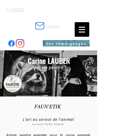
Contact
Contact
Vos témoignages
Carine LAUBER
Artiste peintre
FAUN'ETIK
L'art au service de l'animal
Association loi 1901 RNA : W133036708
A
rtiste peintre engagée pour la cause animale,