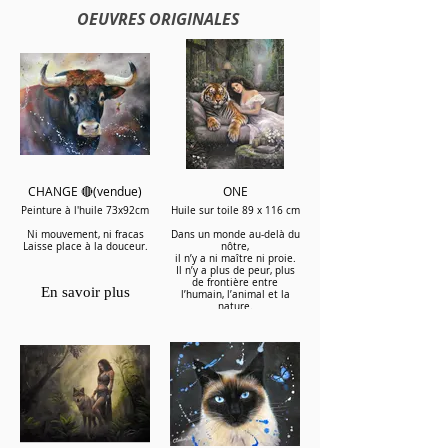
OEUVRES ORIGINALES
CHANGE 🔴(vendue)
ONE
Peinture à l'huile 73x92cm
Huile sur toile 89 x 116 cm
Ni mouvement, ni fracas
Dans un monde au-delà du
Laisse place à la douceur.
nôtre,
il n’y a ni maître ni proie.
Il n’y a plus de peur, plus
de frontière entre
En savoir plus
l’humain, l’animal et la
nature.
Tout appartient au même
souffle, au même vivant.
Ils sont issus du même
monde, de la même
essence.
Comme si, après le
passage sur Terre,
tout redevenait simple,
tout redevenait un.
Là où il n’y a plus de
domination,