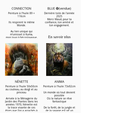
il ne reste que l’harmonie.
One.
CONNECTION
BLUE 🔴(vendue)
Peinture à l’huile 89 ×
Dernière toile de l'année
116cm
2025
En savoir plus
Merci Maud, pour ta
Ils respirent le même
confiance, ton amitié et
Monde.
ton engagement.
Au lien unique qui
m’unissait à Kuma,
En savoir plus
mon loup tchécoslovaque,
qui ne me quittera jamais.
Dédiée à l’association
FERUS, qui œuvre pour la
protection des grands
prédateurs
et la préservation du lien
essentiel entre l’humain et
le sauvage.
25% des bénéfices de la
vente de l'œuvre originale
et des reproductions
numérotées leur seront
reversés.
NÉNETTE
ANIMA
Peinture à l'huile 50x50cm
Peinture à l'huile 73x92cm
au couteau, au doigt et au
pinceau
Un monde où tout devient
possible
En savoir plus
Arrivée à la Ménagerie du
Où la nature se rêve
Jardin des Plantes dans les
fantastique
années 1970, Nénette est
la trace vivante de ces
De la forêt, de la jungle et
êtres que l’on a arrachés à
de la savane est né un